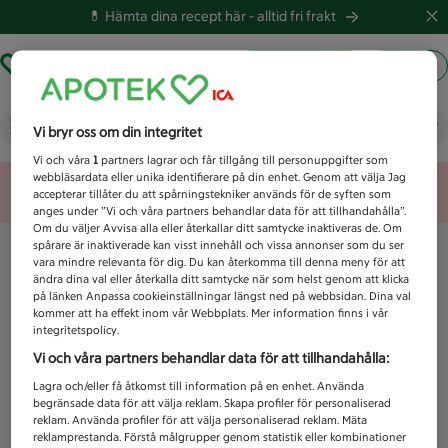
💊 Hämta dina recept här -
alltid fri frakt
Hämta ut recept
Logga in
Vad letar du efter idag?
Vi bryr oss om din integritet
Vi och våra
1
partners lagrar och får tillgång till personuppgifter som
webbläsardata eller unika identifierare på din enhet. Genom att välja Jag
Unknown error
accepterar tillåter du att spårningstekniker används för de syften som
anges under ”Vi och våra partners behandlar data för att tillhandahålla”.
Om du väljer Avvisa alla eller återkallar ditt samtycke inaktiveras de. Om
spårare är inaktiverade kan visst innehåll och vissa annonser som du ser
vara mindre relevanta för dig. Du kan återkomma till denna meny för att
ändra dina val eller återkalla ditt samtycke när som helst genom att klicka
på länken Anpassa cookieinställningar längst ned på webbsidan. Dina val
kommer att ha effekt inom vår Webbplats. Mer information finns i vår
integritetspolicy.
Vi och våra partners behandlar data för att tillhandahålla:
Lagra och/eller få åtkomst till information på en enhet. Använda
begränsade data för att välja reklam. Skapa profiler för personaliserad
reklam. Använda profiler för att välja personaliserad reklam. Mäta
reklamprestanda. Förstå målgrupper genom statistik eller kombinationer