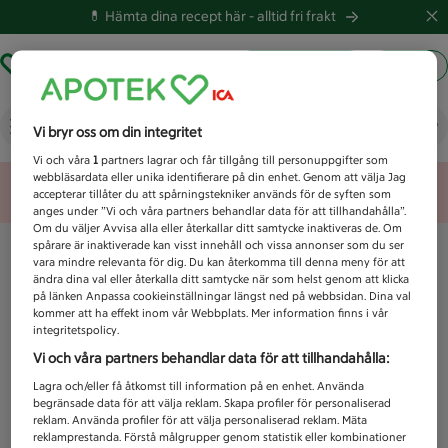
💊 Hämta dina recept här -
alltid fri frakt
Hämta ut recept
Logga in
Vad letar du efter idag?
Vi bryr oss om din integritet
Vi och våra
1
partners lagrar och får tillgång till personuppgifter som
webbläsardata eller unika identifierare på din enhet. Genom att välja Jag
Unknown error
accepterar tillåter du att spårningstekniker används för de syften som
anges under ”Vi och våra partners behandlar data för att tillhandahålla”.
Om du väljer Avvisa alla eller återkallar ditt samtycke inaktiveras de. Om
spårare är inaktiverade kan visst innehåll och vissa annonser som du ser
vara mindre relevanta för dig. Du kan återkomma till denna meny för att
ändra dina val eller återkalla ditt samtycke när som helst genom att klicka
på länken Anpassa cookieinställningar längst ned på webbsidan. Dina val
kommer att ha effekt inom vår Webbplats. Mer information finns i vår
integritetspolicy.
Vi och våra partners behandlar data för att tillhandahålla:
Lagra och/eller få åtkomst till information på en enhet. Använda
begränsade data för att välja reklam. Skapa profiler för personaliserad
reklam. Använda profiler för att välja personaliserad reklam. Mäta
reklamprestanda. Förstå målgrupper genom statistik eller kombinationer