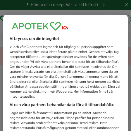
💊 Hämta dina recept här -
alltid fri frakt
Hämta ut recept
Logga in
Vad letar du efter idag?
Vi bryr oss om din integritet
Vi och våra
1
partners lagrar och får tillgång till personuppgifter som
webbläsardata eller unika identifierare på din enhet. Genom att välja Jag
Unknown error
accepterar tillåter du att spårningstekniker används för de syften som
anges under ”Vi och våra partners behandlar data för att tillhandahålla”.
Om du väljer Avvisa alla eller återkallar ditt samtycke inaktiveras de. Om
spårare är inaktiverade kan visst innehåll och vissa annonser som du ser
vara mindre relevanta för dig. Du kan återkomma till denna meny för att
ändra dina val eller återkalla ditt samtycke när som helst genom att klicka
på länken Anpassa cookieinställningar längst ned på webbsidan. Dina val
kommer att ha effekt inom vår Webbplats. Mer information finns i vår
integritetspolicy.
Vi och våra partners behandlar data för att tillhandahålla:
Lagra och/eller få åtkomst till information på en enhet. Använda
begränsade data för att välja reklam. Skapa profiler för personaliserad
reklam. Använda profiler för att välja personaliserad reklam. Mäta
reklamprestanda. Förstå målgrupper genom statistik eller kombinationer