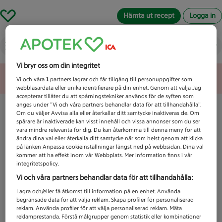
Hämta ut recept
Logga in
Vad letar du efter idag?
Vi bryr oss om din integritet
Unknown error
Vi och våra
1
partners lagrar och får tillgång till personuppgifter som
webbläsardata eller unika identifierare på din enhet. Genom att välja Jag
accepterar tillåter du att spårningstekniker används för de syften som
anges under ”Vi och våra partners behandlar data för att tillhandahålla”.
Om du väljer Avvisa alla eller återkallar ditt samtycke inaktiveras de. Om
spårare är inaktiverade kan visst innehåll och vissa annonser som du ser
vara mindre relevanta för dig. Du kan återkomma till denna meny för att
ändra dina val eller återkalla ditt samtycke när som helst genom att klicka
på länken Anpassa cookieinställningar längst ned på webbsidan. Dina val
kommer att ha effekt inom vår Webbplats. Mer information finns i vår
integritetspolicy.
Vi och våra partners behandlar data för att tillhandahålla:
Lagra och/eller få åtkomst till information på en enhet. Använda
begränsade data för att välja reklam. Skapa profiler för personaliserad
reklam. Använda profiler för att välja personaliserad reklam. Mäta
reklamprestanda. Förstå målgrupper genom statistik eller kombinationer