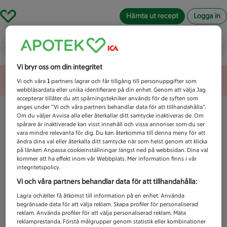
Hämta ut recept
Logga in
Vad letar du efter idag?
Vi bryr oss om din integritet
Unknown error
Vi och våra
1
partners lagrar och får tillgång till personuppgifter som
webbläsardata eller unika identifierare på din enhet. Genom att välja Jag
accepterar tillåter du att spårningstekniker används för de syften som
anges under ”Vi och våra partners behandlar data för att tillhandahålla”.
Om du väljer Avvisa alla eller återkallar ditt samtycke inaktiveras de. Om
spårare är inaktiverade kan visst innehåll och vissa annonser som du ser
vara mindre relevanta för dig. Du kan återkomma till denna meny för att
ändra dina val eller återkalla ditt samtycke när som helst genom att klicka
på länken Anpassa cookieinställningar längst ned på webbsidan. Dina val
kommer att ha effekt inom vår Webbplats. Mer information finns i vår
integritetspolicy.
Vi och våra partners behandlar data för att tillhandahålla:
Lagra och/eller få åtkomst till information på en enhet. Använda
begränsade data för att välja reklam. Skapa profiler för personaliserad
reklam. Använda profiler för att välja personaliserad reklam. Mäta
reklamprestanda. Förstå målgrupper genom statistik eller kombinationer