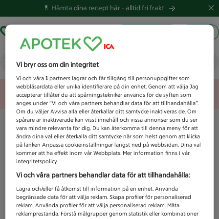
💊 Hämta dina recept här -
alltid fri frakt
Hämta ut recept
Logga in
Vad letar du efter idag?
Vi bryr oss om din integritet
Vi och våra
1
partners lagrar och får tillgång till personuppgifter som
webbläsardata eller unika identifierare på din enhet. Genom att välja Jag
Unknown error
accepterar tillåter du att spårningstekniker används för de syften som
anges under ”Vi och våra partners behandlar data för att tillhandahålla”.
Om du väljer Avvisa alla eller återkallar ditt samtycke inaktiveras de. Om
spårare är inaktiverade kan visst innehåll och vissa annonser som du ser
vara mindre relevanta för dig. Du kan återkomma till denna meny för att
ändra dina val eller återkalla ditt samtycke när som helst genom att klicka
på länken Anpassa cookieinställningar längst ned på webbsidan. Dina val
kommer att ha effekt inom vår Webbplats. Mer information finns i vår
integritetspolicy.
Vi och våra partners behandlar data för att tillhandahålla:
Lagra och/eller få åtkomst till information på en enhet. Använda
begränsade data för att välja reklam. Skapa profiler för personaliserad
reklam. Använda profiler för att välja personaliserad reklam. Mäta
reklamprestanda. Förstå målgrupper genom statistik eller kombinationer