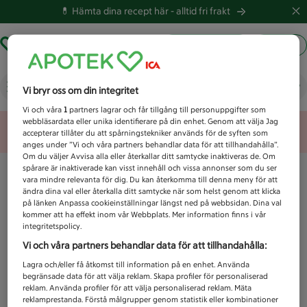
💊 Hämta dina recept här -
alltid fri frakt
Hämta ut recept
Logga in
Vad letar du efter idag?
Vi bryr oss om din integritet
Vi och våra
1
partners lagrar och får tillgång till personuppgifter som
webbläsardata eller unika identifierare på din enhet. Genom att välja Jag
Unknown error
accepterar tillåter du att spårningstekniker används för de syften som
anges under ”Vi och våra partners behandlar data för att tillhandahålla”.
Om du väljer Avvisa alla eller återkallar ditt samtycke inaktiveras de. Om
spårare är inaktiverade kan visst innehåll och vissa annonser som du ser
vara mindre relevanta för dig. Du kan återkomma till denna meny för att
ändra dina val eller återkalla ditt samtycke när som helst genom att klicka
på länken Anpassa cookieinställningar längst ned på webbsidan. Dina val
kommer att ha effekt inom vår Webbplats. Mer information finns i vår
integritetspolicy.
Vi och våra partners behandlar data för att tillhandahålla:
Lagra och/eller få åtkomst till information på en enhet. Använda
begränsade data för att välja reklam. Skapa profiler för personaliserad
reklam. Använda profiler för att välja personaliserad reklam. Mäta
reklamprestanda. Förstå målgrupper genom statistik eller kombinationer