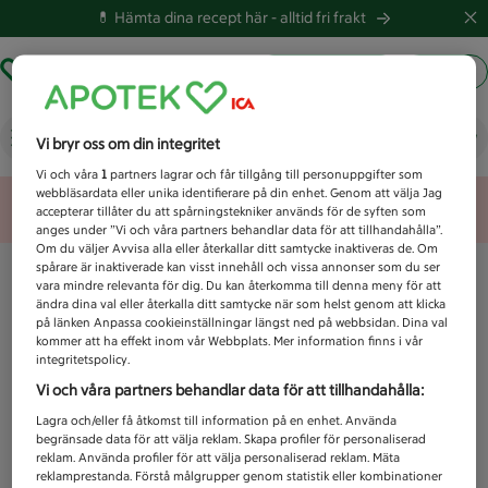
💊 Hämta dina recept här -
alltid fri frakt
Hämta ut recept
Logga in
Vad letar du efter idag?
Vi bryr oss om din integritet
Vi och våra
1
partners lagrar och får tillgång till personuppgifter som
webbläsardata eller unika identifierare på din enhet. Genom att välja Jag
Unknown error
accepterar tillåter du att spårningstekniker används för de syften som
anges under ”Vi och våra partners behandlar data för att tillhandahålla”.
Om du väljer Avvisa alla eller återkallar ditt samtycke inaktiveras de. Om
spårare är inaktiverade kan visst innehåll och vissa annonser som du ser
vara mindre relevanta för dig. Du kan återkomma till denna meny för att
ändra dina val eller återkalla ditt samtycke när som helst genom att klicka
på länken Anpassa cookieinställningar längst ned på webbsidan. Dina val
kommer att ha effekt inom vår Webbplats. Mer information finns i vår
integritetspolicy.
Vi och våra partners behandlar data för att tillhandahålla:
Lagra och/eller få åtkomst till information på en enhet. Använda
begränsade data för att välja reklam. Skapa profiler för personaliserad
reklam. Använda profiler för att välja personaliserad reklam. Mäta
reklamprestanda. Förstå målgrupper genom statistik eller kombinationer