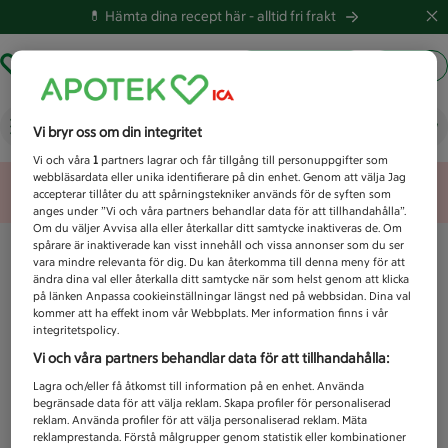
💊 Hämta dina recept här -
alltid fri frakt
Hämta ut recept
Logga in
Vad letar du efter idag?
Vi bryr oss om din integritet
Vi och våra
1
partners lagrar och får tillgång till personuppgifter som
webbläsardata eller unika identifierare på din enhet. Genom att välja Jag
Unknown error
accepterar tillåter du att spårningstekniker används för de syften som
anges under ”Vi och våra partners behandlar data för att tillhandahålla”.
Om du väljer Avvisa alla eller återkallar ditt samtycke inaktiveras de. Om
spårare är inaktiverade kan visst innehåll och vissa annonser som du ser
vara mindre relevanta för dig. Du kan återkomma till denna meny för att
ändra dina val eller återkalla ditt samtycke när som helst genom att klicka
på länken Anpassa cookieinställningar längst ned på webbsidan. Dina val
kommer att ha effekt inom vår Webbplats. Mer information finns i vår
integritetspolicy.
Vi och våra partners behandlar data för att tillhandahålla:
Lagra och/eller få åtkomst till information på en enhet. Använda
begränsade data för att välja reklam. Skapa profiler för personaliserad
reklam. Använda profiler för att välja personaliserad reklam. Mäta
reklamprestanda. Förstå målgrupper genom statistik eller kombinationer