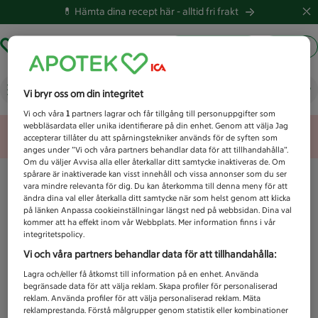
💊 Hämta dina recept här -
alltid fri frakt
Hämta ut recept
Logga in
Vad letar du efter idag?
Vi bryr oss om din integritet
Vi och våra
1
partners lagrar och får tillgång till personuppgifter som
webbläsardata eller unika identifierare på din enhet. Genom att välja Jag
Unknown error
accepterar tillåter du att spårningstekniker används för de syften som
anges under ”Vi och våra partners behandlar data för att tillhandahålla”.
Om du väljer Avvisa alla eller återkallar ditt samtycke inaktiveras de. Om
spårare är inaktiverade kan visst innehåll och vissa annonser som du ser
vara mindre relevanta för dig. Du kan återkomma till denna meny för att
ändra dina val eller återkalla ditt samtycke när som helst genom att klicka
på länken Anpassa cookieinställningar längst ned på webbsidan. Dina val
kommer att ha effekt inom vår Webbplats. Mer information finns i vår
integritetspolicy.
Vi och våra partners behandlar data för att tillhandahålla:
Lagra och/eller få åtkomst till information på en enhet. Använda
begränsade data för att välja reklam. Skapa profiler för personaliserad
reklam. Använda profiler för att välja personaliserad reklam. Mäta
reklamprestanda. Förstå målgrupper genom statistik eller kombinationer