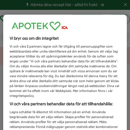
💊 Hämta dina recept här -
alltid fri frakt
Hämta ut recept
Logga in
Vad letar du efter idag?
Vi bryr oss om din integritet
Vi och våra
1
partners lagrar och får tillgång till personuppgifter som
webbläsardata eller unika identifierare på din enhet. Genom att välja Jag
Unknown error
accepterar tillåter du att spårningstekniker används för de syften som
anges under ”Vi och våra partners behandlar data för att tillhandahålla”.
Om du väljer Avvisa alla eller återkallar ditt samtycke inaktiveras de. Om
spårare är inaktiverade kan visst innehåll och vissa annonser som du ser
vara mindre relevanta för dig. Du kan återkomma till denna meny för att
ändra dina val eller återkalla ditt samtycke när som helst genom att klicka
på länken Anpassa cookieinställningar längst ned på webbsidan. Dina val
kommer att ha effekt inom vår Webbplats. Mer information finns i vår
integritetspolicy.
Vi och våra partners behandlar data för att tillhandahålla:
Lagra och/eller få åtkomst till information på en enhet. Använda
begränsade data för att välja reklam. Skapa profiler för personaliserad
reklam. Använda profiler för att välja personaliserad reklam. Mäta
reklamprestanda. Förstå målgrupper genom statistik eller kombinationer