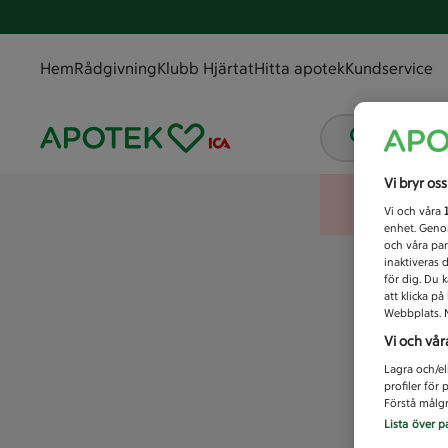
Hem
Rådgivning
Klubb Hjärtat
Hitta apotek
Kundservice
Vad letar
Vi bryr os
Vi och våra
enhet. Genom
och våra par
inaktiveras 
för dig. Du 
att klicka p
Webbplats. M
Vi och vår
Lagra och/el
profiler för
Förstå målgr
Lista över p