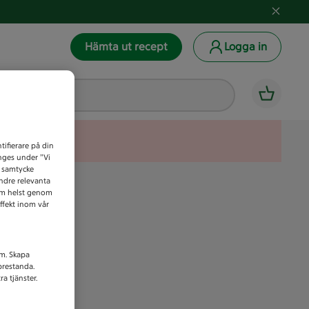
Hämta ut recept
Logga in
tifierare på din
anges under ”Vi
t samtycke
indre relevanta
som helst genom
ffekt inom vår
am. Skapa
prestanda.
a tjänster.