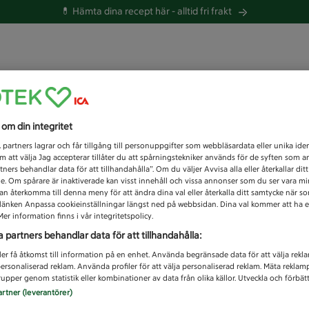
💊 Hämta dina recept här -
alltid fri frakt
 du efter idag?
s om din integritet
Unknown error
1
partners lagrar och får tillgång till personuppgifter som webbläsardata eller unika iden
 att välja Jag accepterar tillåter du att spårningstekniker används för de syften som 
tners behandlar data för att tillhandahålla”. Om du väljer Avvisa alla eller återkallar dit
de. Om spårare är inaktiverade kan visst innehåll och vissa annonser som du ser vara m
kan återkomma till denna meny för att ändra dina val eller återkalla ditt samtycke när 
å länken Anpassa cookieinställningar längst ned på webbsidan. Dina val kommer att ha e
er information finns i vår integritetspolicy.
a partners behandlar data för att tillhandahålla:
ler få åtkomst till information på en enhet. Använda begränsade data för att välja rekl
 personaliserad reklam. Använda profiler för att välja personaliserad reklam. Mäta reklam
upper genom statistik eller kombinationer av data från olika källor. Utveckla och förbättr
artner (leverantörer)