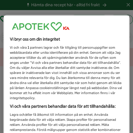
💊 Hämta dina recept här -
alltid fri frakt
Hämta ut recept
Logga in
Vad letar du efter idag?
Vi bryr oss om din integritet
Vi och våra
1
partners lagrar och får tillgång till personuppgifter som
webbläsardata eller unika identifierare på din enhet. Genom att välja Jag
Unknown error
accepterar tillåter du att spårningstekniker används för de syften som
anges under ”Vi och våra partners behandlar data för att tillhandahålla”.
Om du väljer Avvisa alla eller återkallar ditt samtycke inaktiveras de. Om
spårare är inaktiverade kan visst innehåll och vissa annonser som du ser
vara mindre relevanta för dig. Du kan återkomma till denna meny för att
ändra dina val eller återkalla ditt samtycke när som helst genom att klicka
på länken Anpassa cookieinställningar längst ned på webbsidan. Dina val
kommer att ha effekt inom vår Webbplats. Mer information finns i vår
integritetspolicy.
Vi och våra partners behandlar data för att tillhandahålla:
Lagra och/eller få åtkomst till information på en enhet. Använda
begränsade data för att välja reklam. Skapa profiler för personaliserad
reklam. Använda profiler för att välja personaliserad reklam. Mäta
reklamprestanda. Förstå målgrupper genom statistik eller kombinationer