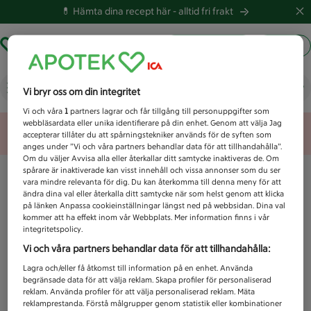
💊 Hämta dina recept här -
alltid fri frakt
Hämta ut recept
Logga in
Vad letar du efter idag?
Vi bryr oss om din integritet
Vi och våra
1
partners lagrar och får tillgång till personuppgifter som
webbläsardata eller unika identifierare på din enhet. Genom att välja Jag
Unknown error
accepterar tillåter du att spårningstekniker används för de syften som
anges under ”Vi och våra partners behandlar data för att tillhandahålla”.
Om du väljer Avvisa alla eller återkallar ditt samtycke inaktiveras de. Om
spårare är inaktiverade kan visst innehåll och vissa annonser som du ser
vara mindre relevanta för dig. Du kan återkomma till denna meny för att
ändra dina val eller återkalla ditt samtycke när som helst genom att klicka
på länken Anpassa cookieinställningar längst ned på webbsidan. Dina val
kommer att ha effekt inom vår Webbplats. Mer information finns i vår
integritetspolicy.
Vi och våra partners behandlar data för att tillhandahålla:
Lagra och/eller få åtkomst till information på en enhet. Använda
begränsade data för att välja reklam. Skapa profiler för personaliserad
reklam. Använda profiler för att välja personaliserad reklam. Mäta
reklamprestanda. Förstå målgrupper genom statistik eller kombinationer