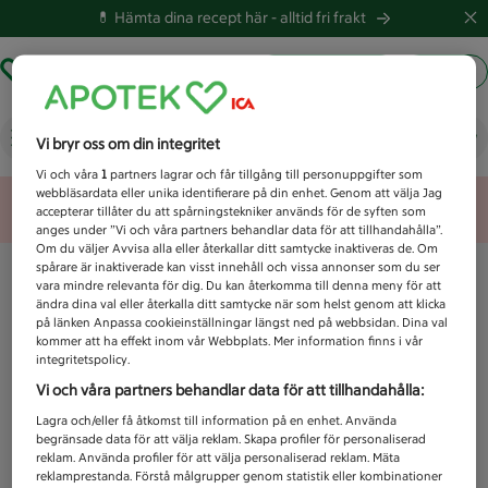
💊 Hämta dina recept här -
alltid fri frakt
Hämta ut recept
Logga in
Vad letar du efter idag?
Vi bryr oss om din integritet
Vi och våra
1
partners lagrar och får tillgång till personuppgifter som
webbläsardata eller unika identifierare på din enhet. Genom att välja Jag
Unknown error
accepterar tillåter du att spårningstekniker används för de syften som
anges under ”Vi och våra partners behandlar data för att tillhandahålla”.
Om du väljer Avvisa alla eller återkallar ditt samtycke inaktiveras de. Om
spårare är inaktiverade kan visst innehåll och vissa annonser som du ser
vara mindre relevanta för dig. Du kan återkomma till denna meny för att
ändra dina val eller återkalla ditt samtycke när som helst genom att klicka
på länken Anpassa cookieinställningar längst ned på webbsidan. Dina val
kommer att ha effekt inom vår Webbplats. Mer information finns i vår
integritetspolicy.
Vi och våra partners behandlar data för att tillhandahålla:
Lagra och/eller få åtkomst till information på en enhet. Använda
begränsade data för att välja reklam. Skapa profiler för personaliserad
reklam. Använda profiler för att välja personaliserad reklam. Mäta
reklamprestanda. Förstå målgrupper genom statistik eller kombinationer