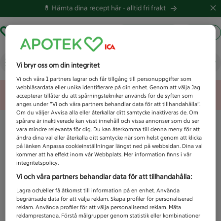
💊 Hämta dina recept här -
alltid fri frakt
Hämta ut recept
Logga in
Vad letar du efter idag?
Vi bryr oss om din integritet
Vi och våra
1
partners lagrar och får tillgång till personuppgifter som
webbläsardata eller unika identifierare på din enhet. Genom att välja Jag
Unknown error
accepterar tillåter du att spårningstekniker används för de syften som
anges under ”Vi och våra partners behandlar data för att tillhandahålla”.
Om du väljer Avvisa alla eller återkallar ditt samtycke inaktiveras de. Om
spårare är inaktiverade kan visst innehåll och vissa annonser som du ser
vara mindre relevanta för dig. Du kan återkomma till denna meny för att
ändra dina val eller återkalla ditt samtycke när som helst genom att klicka
på länken Anpassa cookieinställningar längst ned på webbsidan. Dina val
kommer att ha effekt inom vår Webbplats. Mer information finns i vår
integritetspolicy.
Vi och våra partners behandlar data för att tillhandahålla:
Lagra och/eller få åtkomst till information på en enhet. Använda
begränsade data för att välja reklam. Skapa profiler för personaliserad
reklam. Använda profiler för att välja personaliserad reklam. Mäta
reklamprestanda. Förstå målgrupper genom statistik eller kombinationer