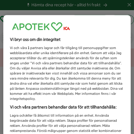
💊 Hämta dina recept här -
alltid fri frakt
Hämta ut recept
Logga in
Vad letar du efter idag?
Vi bryr oss om din integritet
Vi och våra
1
partners lagrar och får tillgång till personuppgifter som
webbläsardata eller unika identifierare på din enhet. Genom att välja Jag
Unknown error
accepterar tillåter du att spårningstekniker används för de syften som
anges under ”Vi och våra partners behandlar data för att tillhandahålla”.
Om du väljer Avvisa alla eller återkallar ditt samtycke inaktiveras de. Om
spårare är inaktiverade kan visst innehåll och vissa annonser som du ser
vara mindre relevanta för dig. Du kan återkomma till denna meny för att
ändra dina val eller återkalla ditt samtycke när som helst genom att klicka
på länken Anpassa cookieinställningar längst ned på webbsidan. Dina val
kommer att ha effekt inom vår Webbplats. Mer information finns i vår
integritetspolicy.
Vi och våra partners behandlar data för att tillhandahålla:
Lagra och/eller få åtkomst till information på en enhet. Använda
begränsade data för att välja reklam. Skapa profiler för personaliserad
reklam. Använda profiler för att välja personaliserad reklam. Mäta
reklamprestanda. Förstå målgrupper genom statistik eller kombinationer