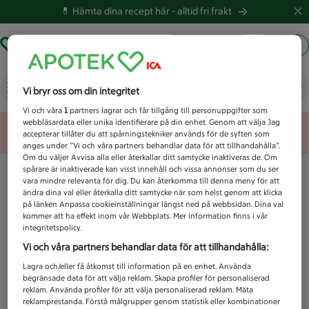
💊 Hämta dina recept här -
alltid fri frakt
Hämta ut recept
Logga in
Vad letar du efter idag?
Vi bryr oss om din integritet
Vi och våra
1
partners lagrar och får tillgång till personuppgifter som
webbläsardata eller unika identifierare på din enhet. Genom att välja Jag
Unknown error
accepterar tillåter du att spårningstekniker används för de syften som
anges under ”Vi och våra partners behandlar data för att tillhandahålla”.
Om du väljer Avvisa alla eller återkallar ditt samtycke inaktiveras de. Om
spårare är inaktiverade kan visst innehåll och vissa annonser som du ser
vara mindre relevanta för dig. Du kan återkomma till denna meny för att
ändra dina val eller återkalla ditt samtycke när som helst genom att klicka
på länken Anpassa cookieinställningar längst ned på webbsidan. Dina val
kommer att ha effekt inom vår Webbplats. Mer information finns i vår
integritetspolicy.
Vi och våra partners behandlar data för att tillhandahålla:
Lagra och/eller få åtkomst till information på en enhet. Använda
begränsade data för att välja reklam. Skapa profiler för personaliserad
reklam. Använda profiler för att välja personaliserad reklam. Mäta
reklamprestanda. Förstå målgrupper genom statistik eller kombinationer