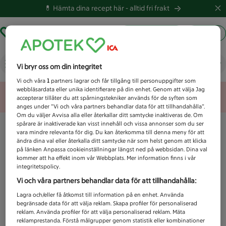
💊 Hämta dina recept här -
alltid fri frakt
Hämta ut recept
Logga in
Vad letar du efter idag?
Vi bryr oss om din integritet
Vi och våra
1
partners lagrar och får tillgång till personuppgifter som
webbläsardata eller unika identifierare på din enhet. Genom att välja Jag
Unknown error
accepterar tillåter du att spårningstekniker används för de syften som
anges under ”Vi och våra partners behandlar data för att tillhandahålla”.
Om du väljer Avvisa alla eller återkallar ditt samtycke inaktiveras de. Om
spårare är inaktiverade kan visst innehåll och vissa annonser som du ser
vara mindre relevanta för dig. Du kan återkomma till denna meny för att
ändra dina val eller återkalla ditt samtycke när som helst genom att klicka
på länken Anpassa cookieinställningar längst ned på webbsidan. Dina val
kommer att ha effekt inom vår Webbplats. Mer information finns i vår
integritetspolicy.
Vi och våra partners behandlar data för att tillhandahålla:
Lagra och/eller få åtkomst till information på en enhet. Använda
begränsade data för att välja reklam. Skapa profiler för personaliserad
reklam. Använda profiler för att välja personaliserad reklam. Mäta
reklamprestanda. Förstå målgrupper genom statistik eller kombinationer