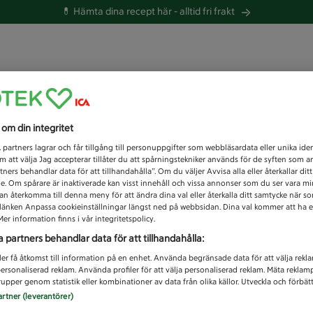
💊 Hämta dina recept här -
alltid fri frakt
 du efter idag?
s om din integritet
Unknown error
1
partners lagrar och får tillgång till personuppgifter som webbläsardata eller unika iden
 att välja Jag accepterar tillåter du att spårningstekniker används för de syften som 
tners behandlar data för att tillhandahålla”. Om du väljer Avvisa alla eller återkallar dit
de. Om spårare är inaktiverade kan visst innehåll och vissa annonser som du ser vara m
kan återkomma till denna meny för att ändra dina val eller återkalla ditt samtycke när 
å länken Anpassa cookieinställningar längst ned på webbsidan. Dina val kommer att ha e
er information finns i vår integritetspolicy.
a partners behandlar data för att tillhandahålla:
ler få åtkomst till information på en enhet. Använda begränsade data för att välja rekl
 personaliserad reklam. Använda profiler för att välja personaliserad reklam. Mäta reklam
upper genom statistik eller kombinationer av data från olika källor. Utveckla och förbättr
artner (leverantörer)