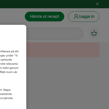
Hämta ut recept
Logga in
tifierare på din
anges under ”Vi
t samtycke
indre relevanta
som helst genom
ffekt inom vår
am. Skapa
prestanda.
a tjänster.