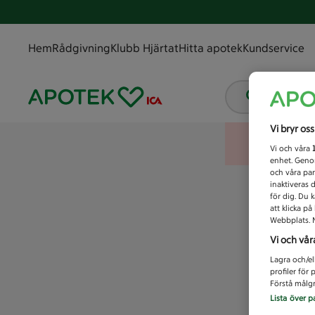
Hem
Rådgivning
Klubb Hjärtat
Hitta apotek
Kundservice
Vad letar
Vi bryr os
Vi och våra
enhet. Genom
och våra par
inaktiveras 
för dig. Du 
att klicka p
Webbplats. M
Vi och vår
Lagra och/el
profiler för
Förstå målgr
Lista över p