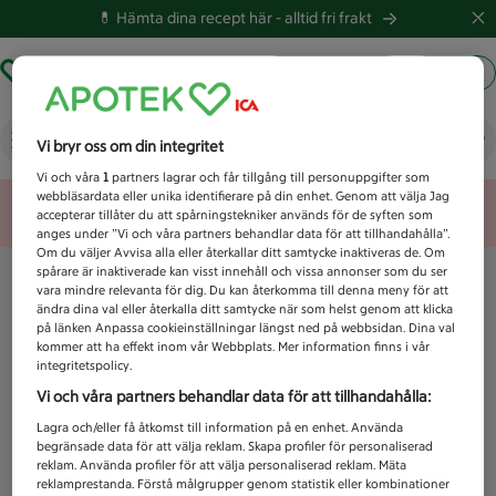
💊 Hämta dina recept här -
alltid fri frakt
Hämta ut recept
Logga in
Vad letar du efter idag?
Vi bryr oss om din integritet
Vi och våra
1
partners lagrar och får tillgång till personuppgifter som
webbläsardata eller unika identifierare på din enhet. Genom att välja Jag
Unknown error
accepterar tillåter du att spårningstekniker används för de syften som
anges under ”Vi och våra partners behandlar data för att tillhandahålla”.
Om du väljer Avvisa alla eller återkallar ditt samtycke inaktiveras de. Om
spårare är inaktiverade kan visst innehåll och vissa annonser som du ser
vara mindre relevanta för dig. Du kan återkomma till denna meny för att
ändra dina val eller återkalla ditt samtycke när som helst genom att klicka
på länken Anpassa cookieinställningar längst ned på webbsidan. Dina val
kommer att ha effekt inom vår Webbplats. Mer information finns i vår
integritetspolicy.
Vi och våra partners behandlar data för att tillhandahålla:
Lagra och/eller få åtkomst till information på en enhet. Använda
begränsade data för att välja reklam. Skapa profiler för personaliserad
reklam. Använda profiler för att välja personaliserad reklam. Mäta
reklamprestanda. Förstå målgrupper genom statistik eller kombinationer