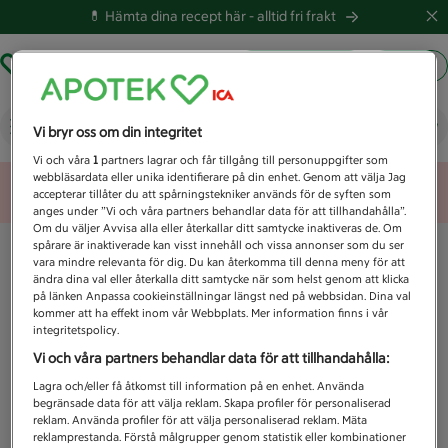
💊 Hämta dina recept här -
alltid fri frakt
Hämta ut recept
Logga in
Vad letar du efter idag?
Vi bryr oss om din integritet
Vi och våra
1
partners lagrar och får tillgång till personuppgifter som
webbläsardata eller unika identifierare på din enhet. Genom att välja Jag
Unknown error
accepterar tillåter du att spårningstekniker används för de syften som
anges under ”Vi och våra partners behandlar data för att tillhandahålla”.
Om du väljer Avvisa alla eller återkallar ditt samtycke inaktiveras de. Om
spårare är inaktiverade kan visst innehåll och vissa annonser som du ser
vara mindre relevanta för dig. Du kan återkomma till denna meny för att
ändra dina val eller återkalla ditt samtycke när som helst genom att klicka
på länken Anpassa cookieinställningar längst ned på webbsidan. Dina val
kommer att ha effekt inom vår Webbplats. Mer information finns i vår
integritetspolicy.
Vi och våra partners behandlar data för att tillhandahålla:
Lagra och/eller få åtkomst till information på en enhet. Använda
begränsade data för att välja reklam. Skapa profiler för personaliserad
reklam. Använda profiler för att välja personaliserad reklam. Mäta
reklamprestanda. Förstå målgrupper genom statistik eller kombinationer