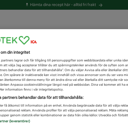
💊 Hämta dina recept här -
alltid fri frakt
 du efter idag?
s om din integritet
Unknown error
1
partners lagrar och får tillgång till personuppgifter som webbläsardata eller unika iden
 att välja Jag accepterar tillåter du att spårningstekniker används för de syften som 
tners behandlar data för att tillhandahålla”. Om du väljer Avvisa alla eller återkallar dit
de. Om spårare är inaktiverade kan visst innehåll och vissa annonser som du ser vara m
kan återkomma till denna meny för att ändra dina val eller återkalla ditt samtycke när 
å länken Anpassa cookieinställningar längst ned på webbsidan. Dina val kommer att ha e
er information finns i vår integritetspolicy.
a partners behandlar data för att tillhandahålla:
ler få åtkomst till information på en enhet. Använda begränsade data för att välja rekl
 personaliserad reklam. Använda profiler för att välja personaliserad reklam. Mäta reklam
upper genom statistik eller kombinationer av data från olika källor. Utveckla och förbättr
artner (leverantörer)