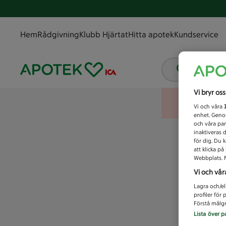
Hem
Rådgivning
Klubb Hjärtat
Hitta apotek
Kundservice
Vad letar
Vi bryr os
Vi och våra
enhet. Genom
och våra par
inaktiveras 
för dig. Du 
att klicka p
Webbplats. M
Vi och vår
Lagra och/el
profiler för
Förstå målgr
Lista över p