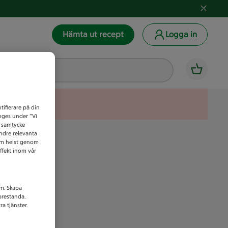
Hämta ut recept
Logga in
tifierare på din
anges under ”Vi
t samtycke
indre relevanta
som helst genom
ffekt inom vår
am. Skapa
prestanda.
a tjänster.