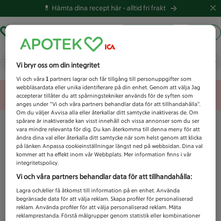
💊 Hämta dina recept här -
alltid fri frakt
Hämta ut recept
Logga in
Vad letar du efter idag?
Vi bryr oss om din integritet
Vi och våra
1
partners lagrar och får tillgång till personuppgifter som
webbläsardata eller unika identifierare på din enhet. Genom att välja Jag
Unknown error
accepterar tillåter du att spårningstekniker används för de syften som
anges under ”Vi och våra partners behandlar data för att tillhandahålla”.
Om du väljer Avvisa alla eller återkallar ditt samtycke inaktiveras de. Om
spårare är inaktiverade kan visst innehåll och vissa annonser som du ser
vara mindre relevanta för dig. Du kan återkomma till denna meny för att
ändra dina val eller återkalla ditt samtycke när som helst genom att klicka
på länken Anpassa cookieinställningar längst ned på webbsidan. Dina val
kommer att ha effekt inom vår Webbplats. Mer information finns i vår
integritetspolicy.
Vi och våra partners behandlar data för att tillhandahålla:
Lagra och/eller få åtkomst till information på en enhet. Använda
begränsade data för att välja reklam. Skapa profiler för personaliserad
reklam. Använda profiler för att välja personaliserad reklam. Mäta
reklamprestanda. Förstå målgrupper genom statistik eller kombinationer