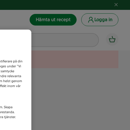
Hämta ut recept
Logga in
tifierare på din
anges under ”Vi
t samtycke
indre relevanta
som helst genom
ffekt inom vår
am. Skapa
prestanda.
a tjänster.