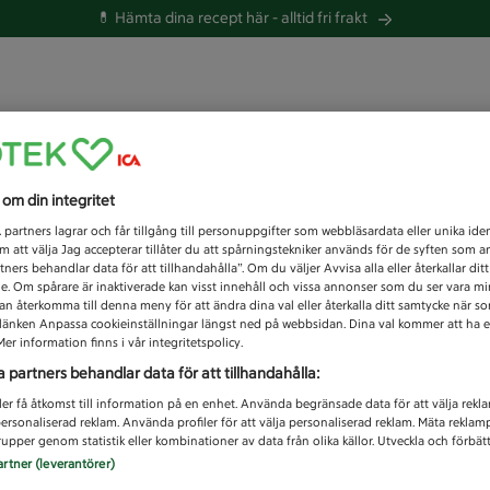
💊 Hämta dina recept här -
alltid fri frakt
 du efter idag?
s om din integritet
Unknown error
1
partners lagrar och får tillgång till personuppgifter som webbläsardata eller unika iden
 att välja Jag accepterar tillåter du att spårningstekniker används för de syften som 
tners behandlar data för att tillhandahålla”. Om du väljer Avvisa alla eller återkallar dit
de. Om spårare är inaktiverade kan visst innehåll och vissa annonser som du ser vara m
kan återkomma till denna meny för att ändra dina val eller återkalla ditt samtycke när 
å länken Anpassa cookieinställningar längst ned på webbsidan. Dina val kommer att ha e
er information finns i vår integritetspolicy.
a partners behandlar data för att tillhandahålla:
ler få åtkomst till information på en enhet. Använda begränsade data för att välja rekl
 personaliserad reklam. Använda profiler för att välja personaliserad reklam. Mäta reklam
upper genom statistik eller kombinationer av data från olika källor. Utveckla och förbättr
artner (leverantörer)