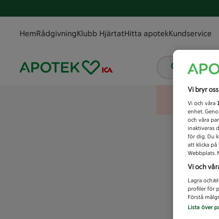
Hem
Rådgivning
Klubb Hjärtat
Hitta apotek
Kundservice
Vad letar
Vi bryr os
Vi och våra
enhet. Genom
och våra par
inaktiveras 
för dig. Du 
att klicka p
Webbplats. M
Vi och vår
Lagra och/el
profiler för
Förstå målgr
Lista över p