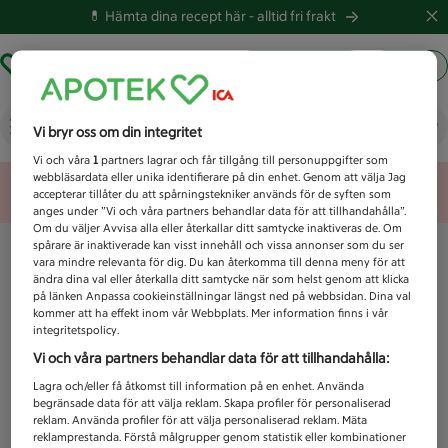
💊 Hämta dina recept här -
alltid fri frakt
Hämta ut recept
Logga in
Vad letar du efter idag?
Vi bryr oss om din integritet
Vi och våra
1
partners lagrar och får tillgång till personuppgifter som
webbläsardata eller unika identifierare på din enhet. Genom att välja Jag
Unknown error
accepterar tillåter du att spårningstekniker används för de syften som
anges under ”Vi och våra partners behandlar data för att tillhandahålla”.
Om du väljer Avvisa alla eller återkallar ditt samtycke inaktiveras de. Om
spårare är inaktiverade kan visst innehåll och vissa annonser som du ser
vara mindre relevanta för dig. Du kan återkomma till denna meny för att
ändra dina val eller återkalla ditt samtycke när som helst genom att klicka
på länken Anpassa cookieinställningar längst ned på webbsidan. Dina val
kommer att ha effekt inom vår Webbplats. Mer information finns i vår
integritetspolicy.
Vi och våra partners behandlar data för att tillhandahålla:
Lagra och/eller få åtkomst till information på en enhet. Använda
begränsade data för att välja reklam. Skapa profiler för personaliserad
reklam. Använda profiler för att välja personaliserad reklam. Mäta
reklamprestanda. Förstå målgrupper genom statistik eller kombinationer