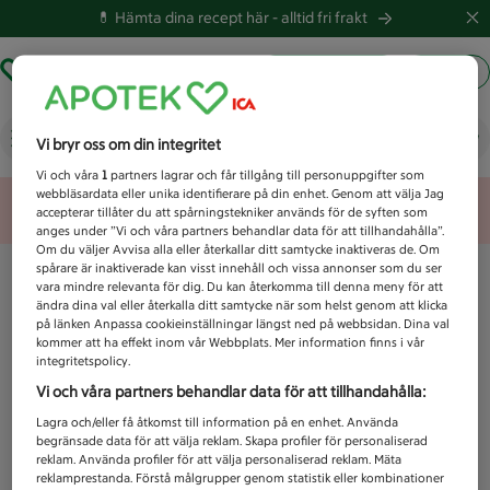
💊 Hämta dina recept här -
alltid fri frakt
Hämta ut recept
Logga in
Vad letar du efter idag?
Vi bryr oss om din integritet
Vi och våra
1
partners lagrar och får tillgång till personuppgifter som
webbläsardata eller unika identifierare på din enhet. Genom att välja Jag
Unknown error
accepterar tillåter du att spårningstekniker används för de syften som
anges under ”Vi och våra partners behandlar data för att tillhandahålla”.
Om du väljer Avvisa alla eller återkallar ditt samtycke inaktiveras de. Om
spårare är inaktiverade kan visst innehåll och vissa annonser som du ser
vara mindre relevanta för dig. Du kan återkomma till denna meny för att
ändra dina val eller återkalla ditt samtycke när som helst genom att klicka
på länken Anpassa cookieinställningar längst ned på webbsidan. Dina val
kommer att ha effekt inom vår Webbplats. Mer information finns i vår
integritetspolicy.
Vi och våra partners behandlar data för att tillhandahålla:
Lagra och/eller få åtkomst till information på en enhet. Använda
begränsade data för att välja reklam. Skapa profiler för personaliserad
reklam. Använda profiler för att välja personaliserad reklam. Mäta
reklamprestanda. Förstå målgrupper genom statistik eller kombinationer