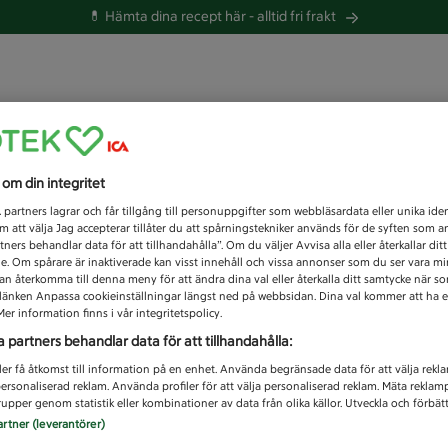
💊 Hämta dina recept här -
alltid fri frakt
 du efter idag?
s om din integritet
Unknown error
1
partners lagrar och får tillgång till personuppgifter som webbläsardata eller unika iden
 att välja Jag accepterar tillåter du att spårningstekniker används för de syften som 
tners behandlar data för att tillhandahålla”. Om du väljer Avvisa alla eller återkallar dit
de. Om spårare är inaktiverade kan visst innehåll och vissa annonser som du ser vara m
kan återkomma till denna meny för att ändra dina val eller återkalla ditt samtycke när 
å länken Anpassa cookieinställningar längst ned på webbsidan. Dina val kommer att ha e
er information finns i vår integritetspolicy.
a partners behandlar data för att tillhandahålla:
ler få åtkomst till information på en enhet. Använda begränsade data för att välja rekl
 personaliserad reklam. Använda profiler för att välja personaliserad reklam. Mäta reklam
upper genom statistik eller kombinationer av data från olika källor. Utveckla och förbättr
artner (leverantörer)