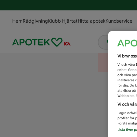
Hem
Rådgivning
Klubb Hjärtat
Hitta apotek
Kundservice
Vad letar
Vi bryr os
Vi och våra
enhet. Genom
och våra par
inaktiveras 
för dig. Du 
att klicka p
Webbplats. M
Vi och vår
Lagra och/el
profiler för
Förstå målgr
Lista över p