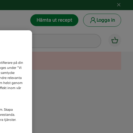
Hämta ut recept
Logga in
tifierare på din
anges under ”Vi
t samtycke
indre relevanta
som helst genom
ffekt inom vår
am. Skapa
prestanda.
a tjänster.