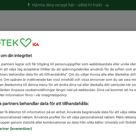
💊 Hämta dina recept här -
alltid fri frakt
 du efter idag?
s om din integritet
Unknown error
1
partners lagrar och får tillgång till personuppgifter som webbläsardata eller unika iden
 att välja Jag accepterar tillåter du att spårningstekniker används för de syften som 
tners behandlar data för att tillhandahålla”. Om du väljer Avvisa alla eller återkallar dit
de. Om spårare är inaktiverade kan visst innehåll och vissa annonser som du ser vara m
kan återkomma till denna meny för att ändra dina val eller återkalla ditt samtycke när 
å länken Anpassa cookieinställningar längst ned på webbsidan. Dina val kommer att ha e
er information finns i vår integritetspolicy.
a partners behandlar data för att tillhandahålla:
ler få åtkomst till information på en enhet. Använda begränsade data för att välja rekl
 personaliserad reklam. Använda profiler för att välja personaliserad reklam. Mäta reklam
upper genom statistik eller kombinationer av data från olika källor. Utveckla och förbättr
artner (leverantörer)