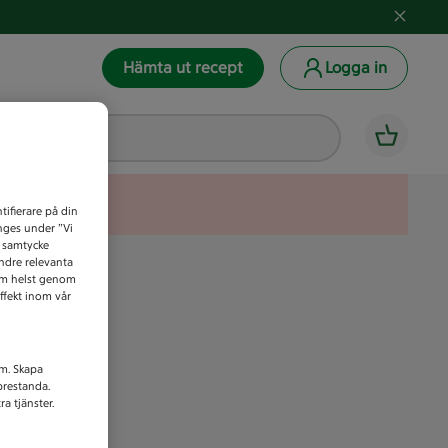
Hämta ut recept
Logga in
tifierare på din
anges under ”Vi
t samtycke
indre relevanta
som helst genom
ffekt inom vår
am. Skapa
prestanda.
a tjänster.