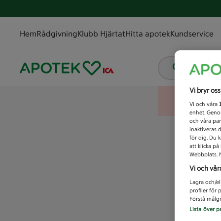
Hem
Rådgivning
Klubb Hjärtat
Hitta apotek
Kundservice
Vad letar
Vi bryr os
Vi och våra
enhet. Genom
och våra par
inaktiveras 
för dig. Du 
att klicka p
Webbplats. M
Vi och vår
Lagra och/el
profiler för
Förstå målgr
Lista över p