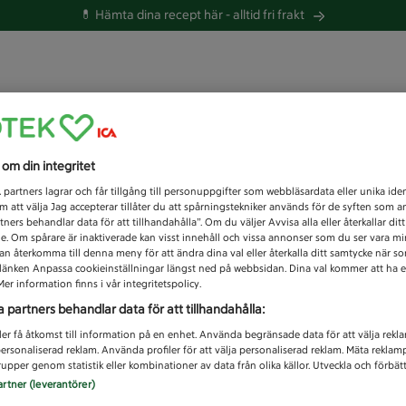
💊 Hämta dina recept här -
alltid fri frakt
 du efter idag?
s om din integritet
Unknown error
1
partners lagrar och får tillgång till personuppgifter som webbläsardata eller unika iden
 att välja Jag accepterar tillåter du att spårningstekniker används för de syften som 
tners behandlar data för att tillhandahålla”. Om du väljer Avvisa alla eller återkallar dit
de. Om spårare är inaktiverade kan visst innehåll och vissa annonser som du ser vara m
kan återkomma till denna meny för att ändra dina val eller återkalla ditt samtycke när 
å länken Anpassa cookieinställningar längst ned på webbsidan. Dina val kommer att ha e
er information finns i vår integritetspolicy.
a partners behandlar data för att tillhandahålla:
ler få åtkomst till information på en enhet. Använda begränsade data för att välja rekl
 personaliserad reklam. Använda profiler för att välja personaliserad reklam. Mäta reklam
upper genom statistik eller kombinationer av data från olika källor. Utveckla och förbättr
artner (leverantörer)