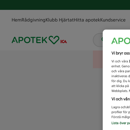
Hem
Rådgivning
Klubb Hjärtat
Hitta apotek
Kundservice
Vad letar
Vi bryr os
Vi och våra
enhet. Genom
och våra par
inaktiveras 
för dig. Du 
att klicka p
Webbplats. M
Vi och vår
Lagra och/el
profiler för
Förstå målgr
Lista över p