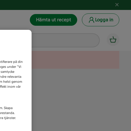
Hämta ut recept
Logga in
tifierare på din
anges under ”Vi
t samtycke
indre relevanta
som helst genom
ffekt inom vår
am. Skapa
prestanda.
a tjänster.