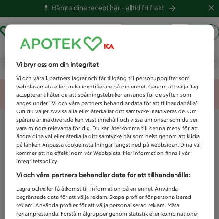
💊 Hämta dina recept här -
alltid fri frakt
Hämta ut recept
Logga in
Vad letar du efter idag?
Vi bryr oss om din integritet
Vi och våra
1
partners lagrar och får tillgång till personuppgifter som
webbläsardata eller unika identifierare på din enhet. Genom att välja Jag
Unknown error
accepterar tillåter du att spårningstekniker används för de syften som
anges under ”Vi och våra partners behandlar data för att tillhandahålla”.
Om du väljer Avvisa alla eller återkallar ditt samtycke inaktiveras de. Om
spårare är inaktiverade kan visst innehåll och vissa annonser som du ser
vara mindre relevanta för dig. Du kan återkomma till denna meny för att
ändra dina val eller återkalla ditt samtycke när som helst genom att klicka
på länken Anpassa cookieinställningar längst ned på webbsidan. Dina val
kommer att ha effekt inom vår Webbplats. Mer information finns i vår
integritetspolicy.
Vi och våra partners behandlar data för att tillhandahålla:
Lagra och/eller få åtkomst till information på en enhet. Använda
begränsade data för att välja reklam. Skapa profiler för personaliserad
reklam. Använda profiler för att välja personaliserad reklam. Mäta
reklamprestanda. Förstå målgrupper genom statistik eller kombinationer