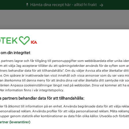
💊 Hämta dina recept här -
alltid fri frakt
 du efter idag?
s om din integritet
Unknown error
1
partners lagrar och får tillgång till personuppgifter som webbläsardata eller unika iden
 att välja Jag accepterar tillåter du att spårningstekniker används för de syften som 
tners behandlar data för att tillhandahålla”. Om du väljer Avvisa alla eller återkallar dit
de. Om spårare är inaktiverade kan visst innehåll och vissa annonser som du ser vara m
kan återkomma till denna meny för att ändra dina val eller återkalla ditt samtycke när 
å länken Anpassa cookieinställningar längst ned på webbsidan. Dina val kommer att ha e
er information finns i vår integritetspolicy.
a partners behandlar data för att tillhandahålla:
ler få åtkomst till information på en enhet. Använda begränsade data för att välja rekl
 personaliserad reklam. Använda profiler för att välja personaliserad reklam. Mäta reklam
upper genom statistik eller kombinationer av data från olika källor. Utveckla och förbättr
artner (leverantörer)