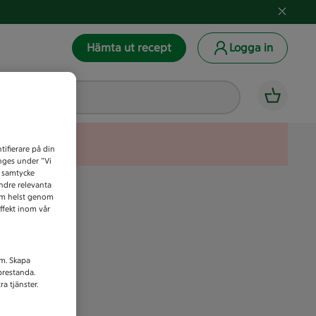
Hämta ut recept
Logga in
tifierare på din
anges under ”Vi
t samtycke
indre relevanta
som helst genom
ffekt inom vår
am. Skapa
prestanda.
a tjänster.