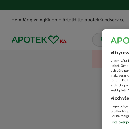
Hem
Rådgivning
Klubb Hjärtat
Hitta apotek
Kundservice
Vad letar
Vi bryr os
Vi och våra
enhet. Genom
och våra par
inaktiveras 
för dig. Du 
att klicka p
Webbplats. M
Vi och vår
Lagra och/el
profiler för
Förstå målgr
Lista över p