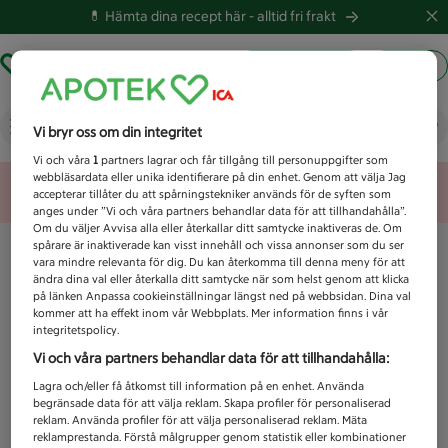
💊 Hämta dina recept här -
alltid fri frakt
Hämta ut recept
Logga in
Vad letar du efter idag?
Vi bryr oss om din integritet
Vi och våra
1
partners lagrar och får tillgång till personuppgifter som
webbläsardata eller unika identifierare på din enhet. Genom att välja Jag
Unknown error
accepterar tillåter du att spårningstekniker används för de syften som
anges under ”Vi och våra partners behandlar data för att tillhandahålla”.
Om du väljer Avvisa alla eller återkallar ditt samtycke inaktiveras de. Om
spårare är inaktiverade kan visst innehåll och vissa annonser som du ser
vara mindre relevanta för dig. Du kan återkomma till denna meny för att
ändra dina val eller återkalla ditt samtycke när som helst genom att klicka
på länken Anpassa cookieinställningar längst ned på webbsidan. Dina val
kommer att ha effekt inom vår Webbplats. Mer information finns i vår
integritetspolicy.
Vi och våra partners behandlar data för att tillhandahålla:
Lagra och/eller få åtkomst till information på en enhet. Använda
begränsade data för att välja reklam. Skapa profiler för personaliserad
reklam. Använda profiler för att välja personaliserad reklam. Mäta
reklamprestanda. Förstå målgrupper genom statistik eller kombinationer