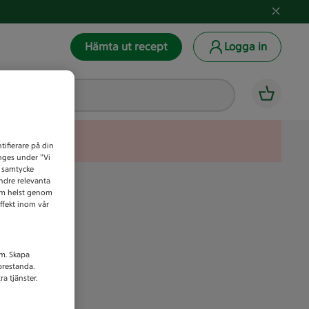
Hämta ut recept
Logga in
tifierare på din
anges under ”Vi
t samtycke
indre relevanta
som helst genom
ffekt inom vår
am. Skapa
prestanda.
a tjänster.