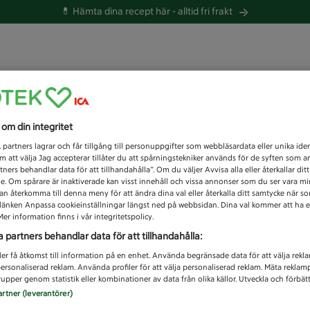
💊 Hämta dina recept här -
alltid fri frakt
 du efter idag?
s om din integritet
Unknown error
1
partners lagrar och får tillgång till personuppgifter som webbläsardata eller unika iden
 att välja Jag accepterar tillåter du att spårningstekniker används för de syften som 
tners behandlar data för att tillhandahålla”. Om du väljer Avvisa alla eller återkallar dit
de. Om spårare är inaktiverade kan visst innehåll och vissa annonser som du ser vara m
kan återkomma till denna meny för att ändra dina val eller återkalla ditt samtycke när 
å länken Anpassa cookieinställningar längst ned på webbsidan. Dina val kommer att ha e
er information finns i vår integritetspolicy.
a partners behandlar data för att tillhandahålla:
ler få åtkomst till information på en enhet. Använda begränsade data för att välja rekl
 personaliserad reklam. Använda profiler för att välja personaliserad reklam. Mäta reklam
upper genom statistik eller kombinationer av data från olika källor. Utveckla och förbättr
artner (leverantörer)