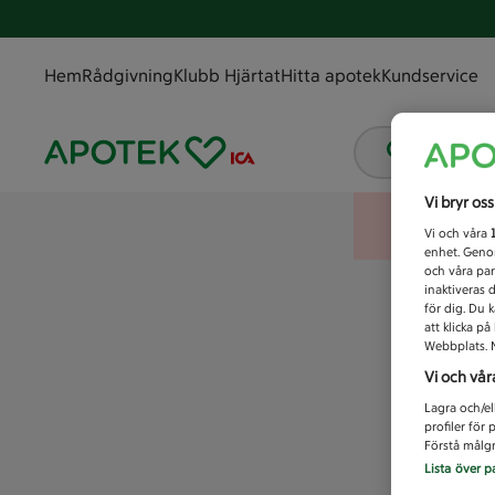
Hem
Rådgivning
Klubb Hjärtat
Hitta apotek
Kundservice
Vad letar
Vi bryr os
Vi och våra
enhet. Genom
och våra par
inaktiveras 
för dig. Du 
att klicka p
Webbplats. M
Vi och vår
Lagra och/el
profiler för
Förstå målgr
Lista över p