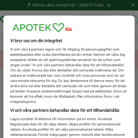
💊 Hämta dina recept här -
alltid fri frakt
Hämta ut recept
Logga in
Vad letar du efter idag?
Vi bryr oss om din integritet
Vi och våra
1
partners lagrar och får tillgång till personuppgifter som
webbläsardata eller unika identifierare på din enhet. Genom att välja Jag
Unknown error
accepterar tillåter du att spårningstekniker används för de syften som
anges under ”Vi och våra partners behandlar data för att tillhandahålla”.
Om du väljer Avvisa alla eller återkallar ditt samtycke inaktiveras de. Om
spårare är inaktiverade kan visst innehåll och vissa annonser som du ser
vara mindre relevanta för dig. Du kan återkomma till denna meny för att
ändra dina val eller återkalla ditt samtycke när som helst genom att klicka
på länken Anpassa cookieinställningar längst ned på webbsidan. Dina val
kommer att ha effekt inom vår Webbplats. Mer information finns i vår
integritetspolicy.
Vi och våra partners behandlar data för att tillhandahålla:
Lagra och/eller få åtkomst till information på en enhet. Använda
begränsade data för att välja reklam. Skapa profiler för personaliserad
reklam. Använda profiler för att välja personaliserad reklam. Mäta
reklamprestanda. Förstå målgrupper genom statistik eller kombinationer