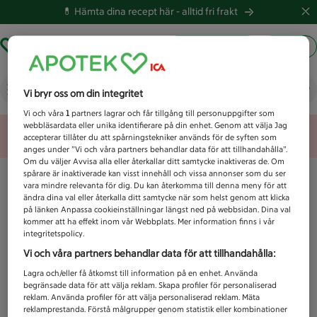
💊 Hämta dina recept här -
alltid fri frakt
Hämta ut recept
Logga in
Vad letar du efter idag?
Vi bryr oss om din integritet
Vi och våra
1
partners lagrar och får tillgång till personuppgifter som
webbläsardata eller unika identifierare på din enhet. Genom att välja Jag
Unknown error
accepterar tillåter du att spårningstekniker används för de syften som
anges under ”Vi och våra partners behandlar data för att tillhandahålla”.
Om du väljer Avvisa alla eller återkallar ditt samtycke inaktiveras de. Om
spårare är inaktiverade kan visst innehåll och vissa annonser som du ser
vara mindre relevanta för dig. Du kan återkomma till denna meny för att
ändra dina val eller återkalla ditt samtycke när som helst genom att klicka
på länken Anpassa cookieinställningar längst ned på webbsidan. Dina val
kommer att ha effekt inom vår Webbplats. Mer information finns i vår
integritetspolicy.
Vi och våra partners behandlar data för att tillhandahålla:
Lagra och/eller få åtkomst till information på en enhet. Använda
begränsade data för att välja reklam. Skapa profiler för personaliserad
reklam. Använda profiler för att välja personaliserad reklam. Mäta
reklamprestanda. Förstå målgrupper genom statistik eller kombinationer