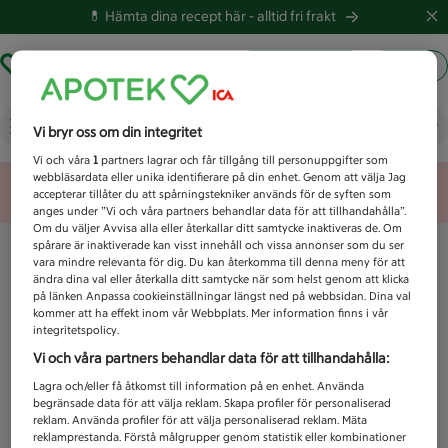
💊 Hämta dina recept här -
alltid fri frakt
Hämta ut recept
Logga in
Vad letar du efter idag?
Vi bryr oss om din integritet
Vi och våra
1
partners lagrar och får tillgång till personuppgifter som
webbläsardata eller unika identifierare på din enhet. Genom att välja Jag
Unknown error
accepterar tillåter du att spårningstekniker används för de syften som
anges under ”Vi och våra partners behandlar data för att tillhandahålla”.
Om du väljer Avvisa alla eller återkallar ditt samtycke inaktiveras de. Om
spårare är inaktiverade kan visst innehåll och vissa annonser som du ser
vara mindre relevanta för dig. Du kan återkomma till denna meny för att
ändra dina val eller återkalla ditt samtycke när som helst genom att klicka
på länken Anpassa cookieinställningar längst ned på webbsidan. Dina val
kommer att ha effekt inom vår Webbplats. Mer information finns i vår
integritetspolicy.
Vi och våra partners behandlar data för att tillhandahålla:
Lagra och/eller få åtkomst till information på en enhet. Använda
begränsade data för att välja reklam. Skapa profiler för personaliserad
reklam. Använda profiler för att välja personaliserad reklam. Mäta
reklamprestanda. Förstå målgrupper genom statistik eller kombinationer