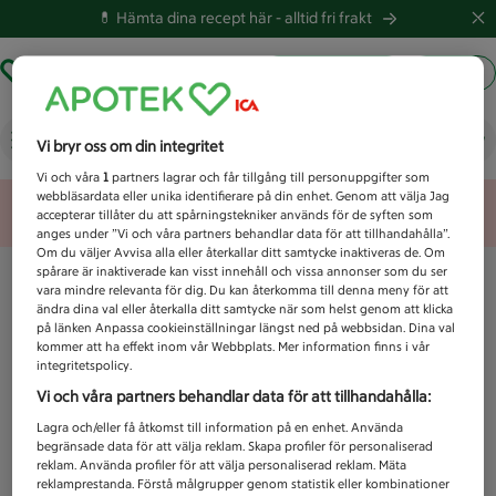
💊 Hämta dina recept här -
alltid fri frakt
Hämta ut recept
Logga in
Vad letar du efter idag?
Vi bryr oss om din integritet
Vi och våra
1
partners lagrar och får tillgång till personuppgifter som
webbläsardata eller unika identifierare på din enhet. Genom att välja Jag
Unknown error
accepterar tillåter du att spårningstekniker används för de syften som
anges under ”Vi och våra partners behandlar data för att tillhandahålla”.
Om du väljer Avvisa alla eller återkallar ditt samtycke inaktiveras de. Om
spårare är inaktiverade kan visst innehåll och vissa annonser som du ser
vara mindre relevanta för dig. Du kan återkomma till denna meny för att
ändra dina val eller återkalla ditt samtycke när som helst genom att klicka
på länken Anpassa cookieinställningar längst ned på webbsidan. Dina val
kommer att ha effekt inom vår Webbplats. Mer information finns i vår
integritetspolicy.
Vi och våra partners behandlar data för att tillhandahålla:
Lagra och/eller få åtkomst till information på en enhet. Använda
begränsade data för att välja reklam. Skapa profiler för personaliserad
reklam. Använda profiler för att välja personaliserad reklam. Mäta
reklamprestanda. Förstå målgrupper genom statistik eller kombinationer