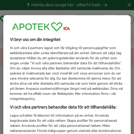
💊 Hämta dina recept här -
alltid fri frakt
Hämta ut recept
Logga in
Vad letar du efter idag?
Vi bryr oss om din integritet
Vi och våra
1
partners lagrar och får tillgång till personuppgifter som
webbläsardata eller unika identifierare på din enhet. Genom att välja Jag
Unknown error
accepterar tillåter du att spårningstekniker används för de syften som
anges under ”Vi och våra partners behandlar data för att tillhandahålla”.
Om du väljer Avvisa alla eller återkallar ditt samtycke inaktiveras de. Om
spårare är inaktiverade kan visst innehåll och vissa annonser som du ser
vara mindre relevanta för dig. Du kan återkomma till denna meny för att
ändra dina val eller återkalla ditt samtycke när som helst genom att klicka
på länken Anpassa cookieinställningar längst ned på webbsidan. Dina val
kommer att ha effekt inom vår Webbplats. Mer information finns i vår
integritetspolicy.
Vi och våra partners behandlar data för att tillhandahålla:
Lagra och/eller få åtkomst till information på en enhet. Använda
begränsade data för att välja reklam. Skapa profiler för personaliserad
reklam. Använda profiler för att välja personaliserad reklam. Mäta
reklamprestanda. Förstå målgrupper genom statistik eller kombinationer