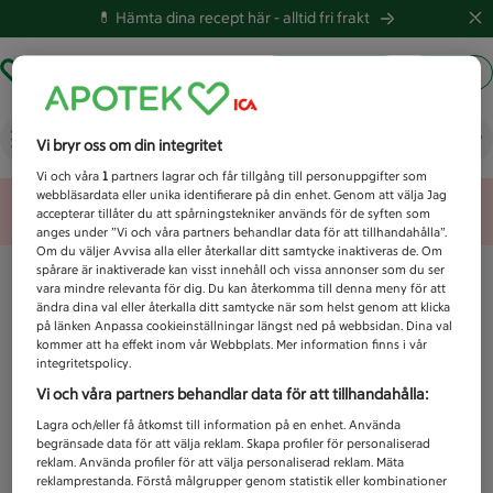
💊 Hämta dina recept här -
alltid fri frakt
Hämta ut recept
Logga in
Vad letar du efter idag?
Vi bryr oss om din integritet
Vi och våra
1
partners lagrar och får tillgång till personuppgifter som
webbläsardata eller unika identifierare på din enhet. Genom att välja Jag
Unknown error
accepterar tillåter du att spårningstekniker används för de syften som
anges under ”Vi och våra partners behandlar data för att tillhandahålla”.
Om du väljer Avvisa alla eller återkallar ditt samtycke inaktiveras de. Om
spårare är inaktiverade kan visst innehåll och vissa annonser som du ser
vara mindre relevanta för dig. Du kan återkomma till denna meny för att
ändra dina val eller återkalla ditt samtycke när som helst genom att klicka
på länken Anpassa cookieinställningar längst ned på webbsidan. Dina val
kommer att ha effekt inom vår Webbplats. Mer information finns i vår
integritetspolicy.
Vi och våra partners behandlar data för att tillhandahålla:
Lagra och/eller få åtkomst till information på en enhet. Använda
begränsade data för att välja reklam. Skapa profiler för personaliserad
reklam. Använda profiler för att välja personaliserad reklam. Mäta
reklamprestanda. Förstå målgrupper genom statistik eller kombinationer