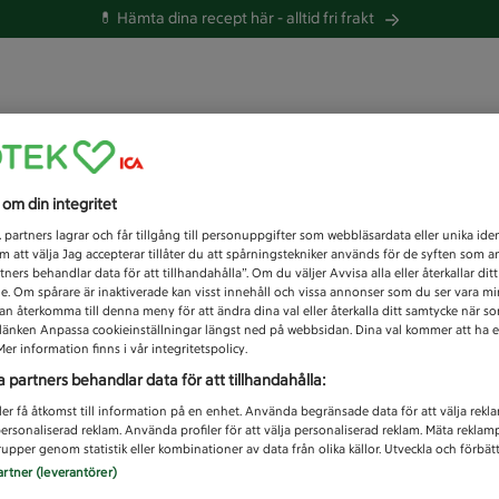
💊 Hämta dina recept här -
alltid fri frakt
 du efter idag?
s om din integritet
Unknown error
1
partners lagrar och får tillgång till personuppgifter som webbläsardata eller unika iden
 att välja Jag accepterar tillåter du att spårningstekniker används för de syften som 
tners behandlar data för att tillhandahålla”. Om du väljer Avvisa alla eller återkallar dit
de. Om spårare är inaktiverade kan visst innehåll och vissa annonser som du ser vara m
kan återkomma till denna meny för att ändra dina val eller återkalla ditt samtycke när 
å länken Anpassa cookieinställningar längst ned på webbsidan. Dina val kommer att ha e
er information finns i vår integritetspolicy.
a partners behandlar data för att tillhandahålla:
ler få åtkomst till information på en enhet. Använda begränsade data för att välja rekl
 personaliserad reklam. Använda profiler för att välja personaliserad reklam. Mäta reklam
upper genom statistik eller kombinationer av data från olika källor. Utveckla och förbättr
artner (leverantörer)