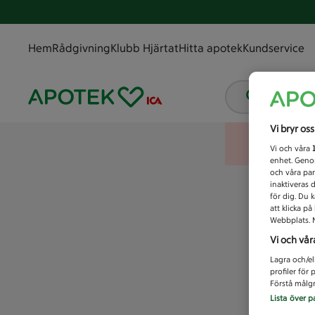
Hem
Rådgivning
Klubb Hjärtat
Hitta apotek
Kundservice
Vad letar
Vi bryr os
Vi och våra
enhet. Genom
och våra par
inaktiveras 
för dig. Du 
att klicka p
Webbplats. M
Vi och vår
Lagra och/el
profiler för
Förstå målgr
Lista över p