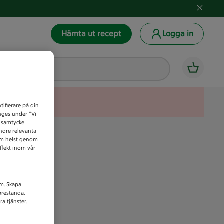
Hämta ut recept
Logga in
tifierare på din
anges under ”Vi
t samtycke
indre relevanta
som helst genom
ffekt inom vår
am. Skapa
prestanda.
a tjänster.