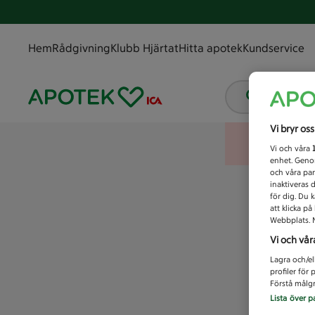
Hem
Rådgivning
Klubb Hjärtat
Hitta apotek
Kundservice
Vad letar
Vi bryr os
Vi och våra
enhet. Genom
och våra par
inaktiveras 
för dig. Du 
att klicka p
Webbplats. M
Vi och vår
Lagra och/el
profiler för
Förstå målgr
Lista över p