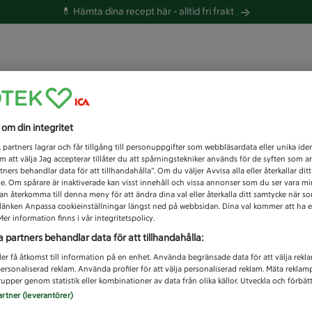
💊 Hämta dina recept här -
alltid fri frakt
 du efter idag?
s om din integritet
Unknown error
1
partners lagrar och får tillgång till personuppgifter som webbläsardata eller unika iden
 att välja Jag accepterar tillåter du att spårningstekniker används för de syften som 
tners behandlar data för att tillhandahålla”. Om du väljer Avvisa alla eller återkallar dit
de. Om spårare är inaktiverade kan visst innehåll och vissa annonser som du ser vara m
kan återkomma till denna meny för att ändra dina val eller återkalla ditt samtycke när 
å länken Anpassa cookieinställningar längst ned på webbsidan. Dina val kommer att ha e
er information finns i vår integritetspolicy.
a partners behandlar data för att tillhandahålla:
ler få åtkomst till information på en enhet. Använda begränsade data för att välja rekl
 personaliserad reklam. Använda profiler för att välja personaliserad reklam. Mäta reklam
upper genom statistik eller kombinationer av data från olika källor. Utveckla och förbättr
artner (leverantörer)