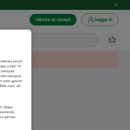
Hämta ut recept
Logga in
tifierare på din
anges under ”Vi
t samtycke
indre relevanta
som helst genom
ffekt inom vår
am. Skapa
prestanda.
a tjänster.