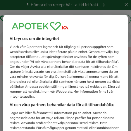
💊 Hämta dina recept här -
alltid fri frakt
Hämta ut recept
Logga in
Vad letar du efter idag?
Vi bryr oss om din integritet
Vi och våra
1
partners lagrar och får tillgång till personuppgifter som
webbläsardata eller unika identifierare på din enhet. Genom att välja Jag
Unknown error
accepterar tillåter du att spårningstekniker används för de syften som
anges under ”Vi och våra partners behandlar data för att tillhandahålla”.
Om du väljer Avvisa alla eller återkallar ditt samtycke inaktiveras de. Om
spårare är inaktiverade kan visst innehåll och vissa annonser som du ser
vara mindre relevanta för dig. Du kan återkomma till denna meny för att
ändra dina val eller återkalla ditt samtycke när som helst genom att klicka
på länken Anpassa cookieinställningar längst ned på webbsidan. Dina val
kommer att ha effekt inom vår Webbplats. Mer information finns i vår
integritetspolicy.
Vi och våra partners behandlar data för att tillhandahålla:
Lagra och/eller få åtkomst till information på en enhet. Använda
begränsade data för att välja reklam. Skapa profiler för personaliserad
reklam. Använda profiler för att välja personaliserad reklam. Mäta
reklamprestanda. Förstå målgrupper genom statistik eller kombinationer