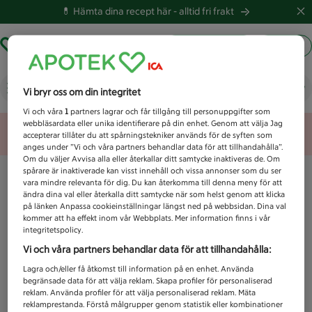
💊 Hämta dina recept här -
alltid fri frakt
Hämta ut recept
Logga in
Vad letar du efter idag?
Vi bryr oss om din integritet
Vi och våra
1
partners lagrar och får tillgång till personuppgifter som
webbläsardata eller unika identifierare på din enhet. Genom att välja Jag
Unknown error
accepterar tillåter du att spårningstekniker används för de syften som
anges under ”Vi och våra partners behandlar data för att tillhandahålla”.
Om du väljer Avvisa alla eller återkallar ditt samtycke inaktiveras de. Om
spårare är inaktiverade kan visst innehåll och vissa annonser som du ser
vara mindre relevanta för dig. Du kan återkomma till denna meny för att
ändra dina val eller återkalla ditt samtycke när som helst genom att klicka
på länken Anpassa cookieinställningar längst ned på webbsidan. Dina val
kommer att ha effekt inom vår Webbplats. Mer information finns i vår
integritetspolicy.
Vi och våra partners behandlar data för att tillhandahålla:
Lagra och/eller få åtkomst till information på en enhet. Använda
begränsade data för att välja reklam. Skapa profiler för personaliserad
reklam. Använda profiler för att välja personaliserad reklam. Mäta
reklamprestanda. Förstå målgrupper genom statistik eller kombinationer