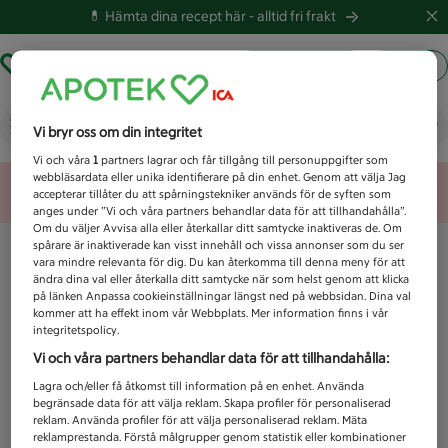
💊 Hämta dina recept här -
alltid fri frakt
Hämta ut recept
Logga in
Vad letar du efter idag?
Vi bryr oss om din integritet
Vi och våra
1
partners lagrar och får tillgång till personuppgifter som
webbläsardata eller unika identifierare på din enhet. Genom att välja Jag
Unknown error
accepterar tillåter du att spårningstekniker används för de syften som
anges under ”Vi och våra partners behandlar data för att tillhandahålla”.
Om du väljer Avvisa alla eller återkallar ditt samtycke inaktiveras de. Om
spårare är inaktiverade kan visst innehåll och vissa annonser som du ser
vara mindre relevanta för dig. Du kan återkomma till denna meny för att
ändra dina val eller återkalla ditt samtycke när som helst genom att klicka
på länken Anpassa cookieinställningar längst ned på webbsidan. Dina val
kommer att ha effekt inom vår Webbplats. Mer information finns i vår
integritetspolicy.
Vi och våra partners behandlar data för att tillhandahålla:
Lagra och/eller få åtkomst till information på en enhet. Använda
begränsade data för att välja reklam. Skapa profiler för personaliserad
reklam. Använda profiler för att välja personaliserad reklam. Mäta
reklamprestanda. Förstå målgrupper genom statistik eller kombinationer