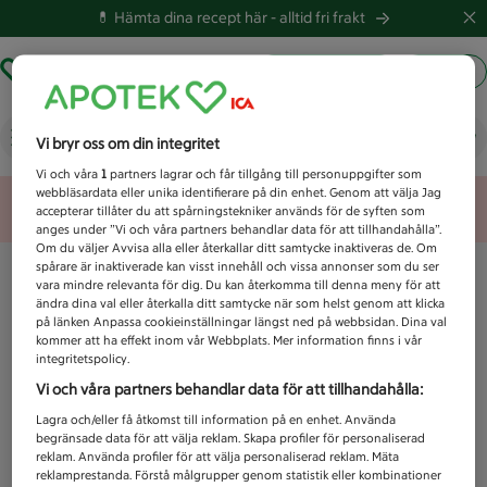
💊 Hämta dina recept här -
alltid fri frakt
Hämta ut recept
Logga in
Vad letar du efter idag?
Vi bryr oss om din integritet
Vi och våra
1
partners lagrar och får tillgång till personuppgifter som
webbläsardata eller unika identifierare på din enhet. Genom att välja Jag
Unknown error
accepterar tillåter du att spårningstekniker används för de syften som
anges under ”Vi och våra partners behandlar data för att tillhandahålla”.
Om du väljer Avvisa alla eller återkallar ditt samtycke inaktiveras de. Om
spårare är inaktiverade kan visst innehåll och vissa annonser som du ser
vara mindre relevanta för dig. Du kan återkomma till denna meny för att
ändra dina val eller återkalla ditt samtycke när som helst genom att klicka
på länken Anpassa cookieinställningar längst ned på webbsidan. Dina val
kommer att ha effekt inom vår Webbplats. Mer information finns i vår
integritetspolicy.
Vi och våra partners behandlar data för att tillhandahålla:
Lagra och/eller få åtkomst till information på en enhet. Använda
begränsade data för att välja reklam. Skapa profiler för personaliserad
reklam. Använda profiler för att välja personaliserad reklam. Mäta
reklamprestanda. Förstå målgrupper genom statistik eller kombinationer