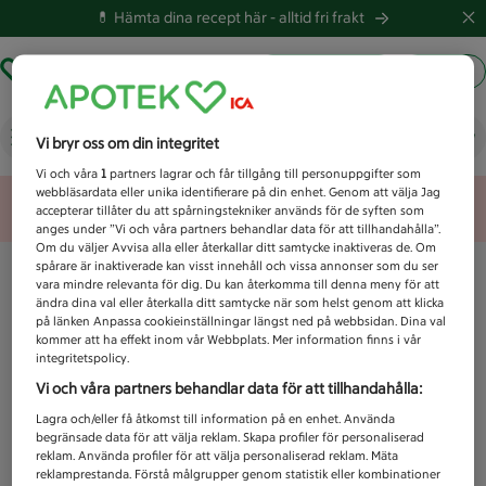
💊 Hämta dina recept här -
alltid fri frakt
Hämta ut recept
Logga in
Vad letar du efter idag?
Vi bryr oss om din integritet
Vi och våra
1
partners lagrar och får tillgång till personuppgifter som
webbläsardata eller unika identifierare på din enhet. Genom att välja Jag
Unknown error
accepterar tillåter du att spårningstekniker används för de syften som
anges under ”Vi och våra partners behandlar data för att tillhandahålla”.
Om du väljer Avvisa alla eller återkallar ditt samtycke inaktiveras de. Om
spårare är inaktiverade kan visst innehåll och vissa annonser som du ser
vara mindre relevanta för dig. Du kan återkomma till denna meny för att
ändra dina val eller återkalla ditt samtycke när som helst genom att klicka
på länken Anpassa cookieinställningar längst ned på webbsidan. Dina val
kommer att ha effekt inom vår Webbplats. Mer information finns i vår
integritetspolicy.
Vi och våra partners behandlar data för att tillhandahålla:
Lagra och/eller få åtkomst till information på en enhet. Använda
begränsade data för att välja reklam. Skapa profiler för personaliserad
reklam. Använda profiler för att välja personaliserad reklam. Mäta
reklamprestanda. Förstå målgrupper genom statistik eller kombinationer