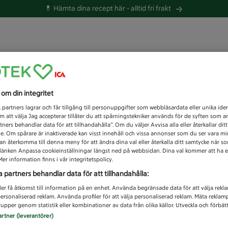
💊 Hämta dina recept här -
alltid fri frakt
 du efter idag?
s om din integritet
Unknown error
1
partners lagrar och får tillgång till personuppgifter som webbläsardata eller unika iden
 att välja Jag accepterar tillåter du att spårningstekniker används för de syften som 
tners behandlar data för att tillhandahålla”. Om du väljer Avvisa alla eller återkallar dit
de. Om spårare är inaktiverade kan visst innehåll och vissa annonser som du ser vara m
kan återkomma till denna meny för att ändra dina val eller återkalla ditt samtycke när 
å länken Anpassa cookieinställningar längst ned på webbsidan. Dina val kommer att ha e
er information finns i vår integritetspolicy.
a partners behandlar data för att tillhandahålla:
ler få åtkomst till information på en enhet. Använda begränsade data för att välja rekl
 personaliserad reklam. Använda profiler för att välja personaliserad reklam. Mäta reklam
upper genom statistik eller kombinationer av data från olika källor. Utveckla och förbättr
artner (leverantörer)