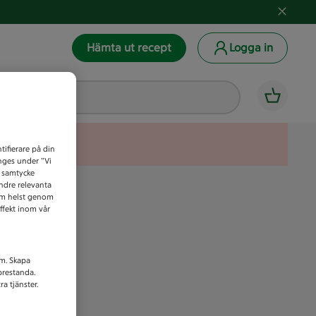
Hämta ut recept
Logga in
tifierare på din
anges under ”Vi
t samtycke
indre relevanta
som helst genom
ffekt inom vår
am. Skapa
prestanda.
a tjänster.