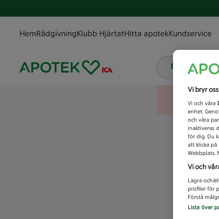
Hem
Rådgivning
Klubb Hjärtat
Hitta apotek
Kundservice
Vad letar
Vi bryr os
Vi och våra
enhet. Genom
och våra par
inaktiveras 
för dig. Du 
att klicka p
Webbplats. M
Vi och vår
Lagra och/el
profiler för
Förstå målgr
Lista över p