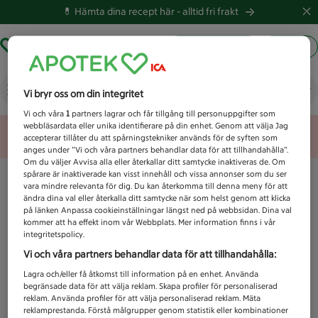
💊 Hämta dina recept här -
alltid fri frakt
Hämta ut recept
Logga in
Vad letar du efter idag?
Vi bryr oss om din integritet
Vi och våra
1
partners lagrar och får tillgång till personuppgifter som
webbläsardata eller unika identifierare på din enhet. Genom att välja Jag
Unknown error
accepterar tillåter du att spårningstekniker används för de syften som
anges under ”Vi och våra partners behandlar data för att tillhandahålla”.
Om du väljer Avvisa alla eller återkallar ditt samtycke inaktiveras de. Om
spårare är inaktiverade kan visst innehåll och vissa annonser som du ser
vara mindre relevanta för dig. Du kan återkomma till denna meny för att
ändra dina val eller återkalla ditt samtycke när som helst genom att klicka
på länken Anpassa cookieinställningar längst ned på webbsidan. Dina val
kommer att ha effekt inom vår Webbplats. Mer information finns i vår
integritetspolicy.
Vi och våra partners behandlar data för att tillhandahålla:
Lagra och/eller få åtkomst till information på en enhet. Använda
begränsade data för att välja reklam. Skapa profiler för personaliserad
reklam. Använda profiler för att välja personaliserad reklam. Mäta
reklamprestanda. Förstå målgrupper genom statistik eller kombinationer