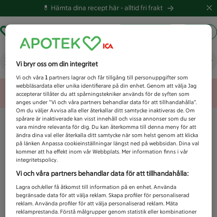
💊 Hämta dina recept här -
alltid fri frakt
Hämta ut recept
Logga in
Vad letar du efter idag?
Vi bryr oss om din integritet
Vi och våra
1
partners lagrar och får tillgång till personuppgifter som
webbläsardata eller unika identifierare på din enhet. Genom att välja Jag
Unknown error
accepterar tillåter du att spårningstekniker används för de syften som
anges under ”Vi och våra partners behandlar data för att tillhandahålla”.
Om du väljer Avvisa alla eller återkallar ditt samtycke inaktiveras de. Om
spårare är inaktiverade kan visst innehåll och vissa annonser som du ser
vara mindre relevanta för dig. Du kan återkomma till denna meny för att
ändra dina val eller återkalla ditt samtycke när som helst genom att klicka
på länken Anpassa cookieinställningar längst ned på webbsidan. Dina val
kommer att ha effekt inom vår Webbplats. Mer information finns i vår
integritetspolicy.
Vi och våra partners behandlar data för att tillhandahålla:
Lagra och/eller få åtkomst till information på en enhet. Använda
begränsade data för att välja reklam. Skapa profiler för personaliserad
reklam. Använda profiler för att välja personaliserad reklam. Mäta
reklamprestanda. Förstå målgrupper genom statistik eller kombinationer